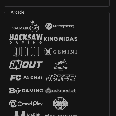
Arcade