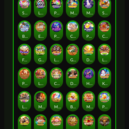
Sweet Scratch
Limbo Rainbow
Plinko Rainbow
Mines
Maze Classic
Sky Mission
Bricks Battle
Egypt Gem Scratch
Plinko Neon
Cookie Fiesta
Plinko Classic
Chili Fiesta
Forest Tea Party
Golden Clover
Lucky Drop: Coco 2
Gold Rush: Wild Dig
Dragon Tower
Lucky Drop-Coco
Plinko Gold Rush
Lucky Drop-GongXiFaChai
Cave Bingo
Diamonds
Hilo Neon
Keno
Lucky Drop-Olympus
Mines Raider
Multi Hilo
Bunny Run
Mines Cookie
Paradise Hilo