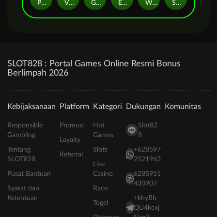
Plinko
Video Poker
Gold Rush: Boomers
Egypt Hilo
Wheel
Steampunk 2
SLOT828 : Portal Games Online Resmi Bonus
Berlimpah 2026
Kebijaksanaan
Platform
Kategori
Dukungan
Komunitas
Responsible
Promosi
Hot
Slot82
Gambling
Games
8
Loyalty
Tentang
Slots
+628597
Referral
SLOT828
2521963
Live
Pusat Bantuan
Casino
6285951
430907
Syarat dan
Race
Ketentuan
+khyBh
Togel
QU4kcxj