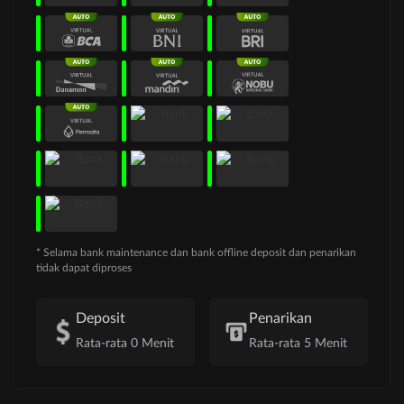
* Selama bank maintenance dan bank offline deposit dan penarikan
tidak dapat diproses
Deposit
Penarikan
Rata-rata 0 Menit
Rata-rata 5 Menit