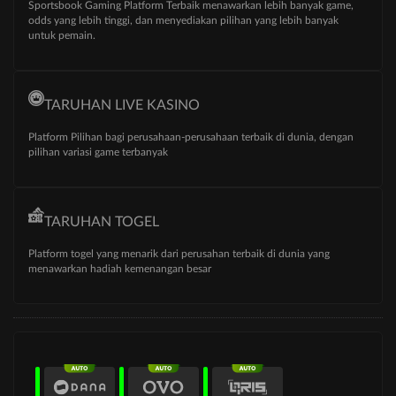
Sportsbook Gaming Platform Terbaik menawarkan lebih banyak game,
odds yang lebih tinggi, dan menyediakan pilihan yang lebih banyak
untuk pemain.
TARUHAN LIVE KASINO
Platform Pilihan bagi perusahaan-perusahaan terbaik di dunia, dengan
pilihan variasi game terbanyak
TARUHAN TOGEL
Platform togel yang menarik dari perusahan terbaik di dunia yang
menawarkan hadiah kemenangan besar