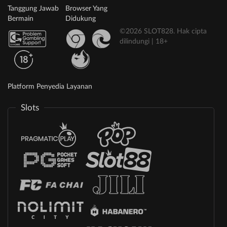
Tanggung Jawab
Browser Yang
Bermain
Didukung
©2026 SLOT828. Hak cipta
dilindungi | 18+
Platform Penyedia Layanan
Slots