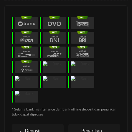
* Selama bank maintenance dan bank offline deposit dan penarikan
tidak dapat diproses
Deposit
Penarikan