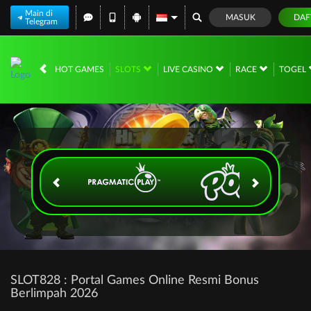
Main di
MASUK
DAF
Telegram
IDR
12,666,217,
HOT GAMES
SLOTS
LIVE CASINO
RACE
TOGEL
SLOT828 : Portal Games Online Resmi Bonus
Berlimpah 2026