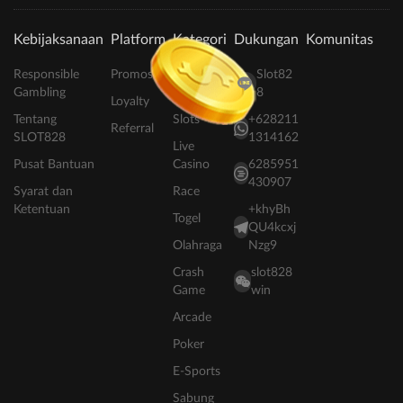
Kebijaksanaan
Platform
Kategori
Dukungan
Komunitas
Responsible
Promosi
Hot
Slot82
Gambling
Games
8
Loyalty
Tentang
Slots
+628211
Referral
SLOT828
1314162
Live
Pusat Bantuan
Casino
6285951
430907
Syarat dan
Race
Ketentuan
+khyBh
Togel
QU4kcxj
Olahraga
Nzg9
Crash
slot828
Game
win
Arcade
Poker
E-Sports
Sabung