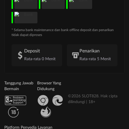
* Selama bank maintenance dan bank offline deposit dan penarikan
tidak dapat diproses
Deposit
Penarikan
Rata-rata 0 Menit
Rata-rata 5 Menit
Tanggung Jawab
Browser Yang
Bermain
Didukung
©2026 SLOT828. Hak cipta
dilindungi | 18+
Platform Penyedia Layanan