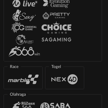
Race
Togel
Olahraga