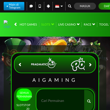
Main di
MASUK
DAF
Telegram
IDR
12,743,799,
HOT GAMES
SLOTS
LIVE CASINO
RACE
TOGEL
AIGAMING
SEMUA
PERMAINAN
SLOTS
TOP
20