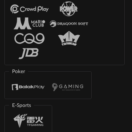
Poker
E-Sports