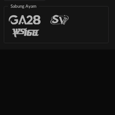
Sabung Ayam