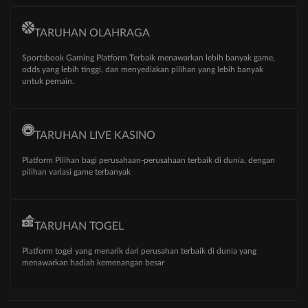
TARUHAN OLAHRAGA
Sportsbook Gaming Platform Terbaik menawarkan lebih banyak game,
odds yang lebih tinggi, dan menyediakan pilihan yang lebih banyak
untuk pemain.
TARUHAN LIVE KASINO
Platform Pilihan bagi perusahaan-perusahaan terbaik di dunia, dengan
pilihan variasi game terbanyak
TARUHAN TOGEL
Platform togel yang menarik dari perusahan terbaik di dunia yang
menawarkan hadiah kemenangan besar