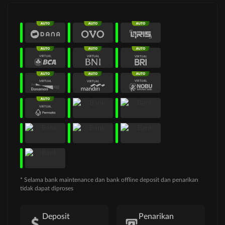
* Selama bank maintenance dan bank offline deposit dan penarikan
tidak dapat diproses
Deposit
Penarikan