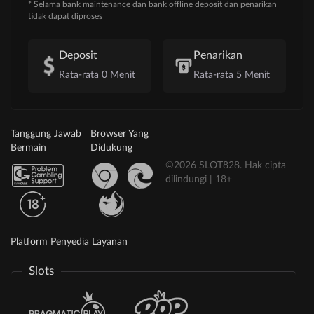
* Selama bank maintenance dan bank offline deposit dan penarikan
tidak dapat diproses
Deposit
Penarikan
Rata-rata 0 Menit
Rata-rata 5 Menit
Tanggung Jawab
Browser Yang
Bermain
Didukung
©2026 SLOT828. Hak cipta
dilindungi | 18+
Platform Penyedia Layanan
Slots