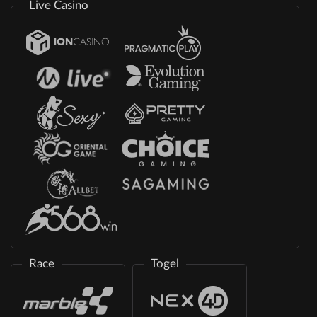
Live Casino
Race
Togel