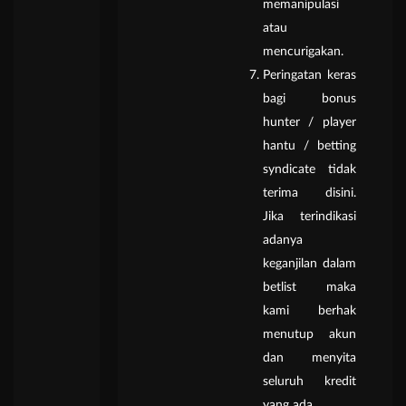
memanipulasi
atau
mencurigakan.
Peringatan keras
bagi bonus
hunter / player
hantu / betting
syndicate tidak
terima disini.
Jika terindikasi
adanya
keganjilan dalam
betlist maka
kami berhak
menutup akun
dan menyita
seluruh kredit
yang ada