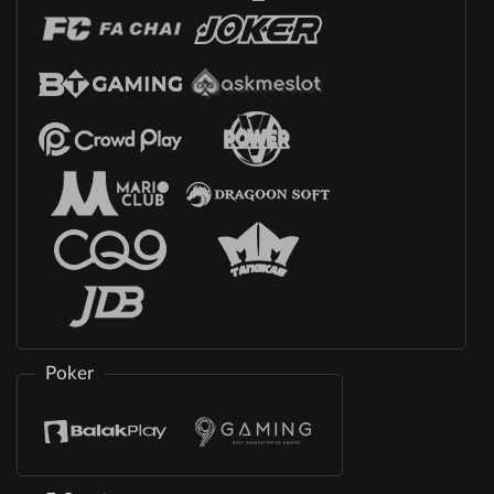
Poker