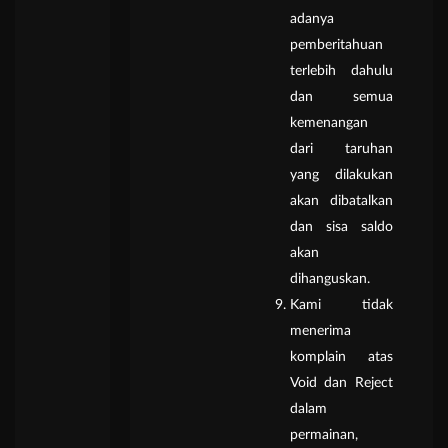
adanya
pemberitahuan
terlebih dahulu
dan semua
kemenangan
dari taruhan
yang dilakukan
akan dibatalkan
dan sisa saldo
akan
dihanguskan.
Kami tidak
menerima
komplain atas
Void dan Reject
dalam
permainan,