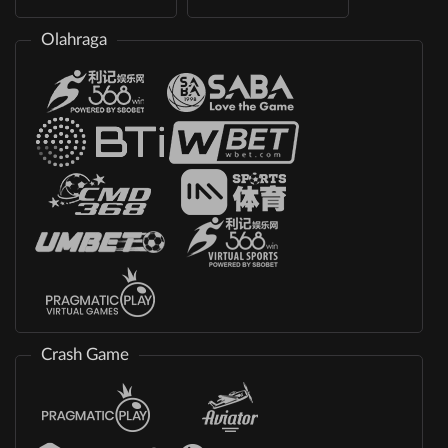
Olahraga
Crash Game