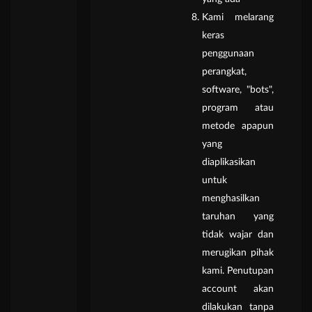
Kami melarang
keras
penggunaan
perangkat,
software, "bots",
program atau
metode apapun
yang
diaplikasikan
untuk
menghasilkan
taruhan yang
tidak wajar dan
merugikan pihak
kami. Penutupan
account akan
dilakukan tanpa